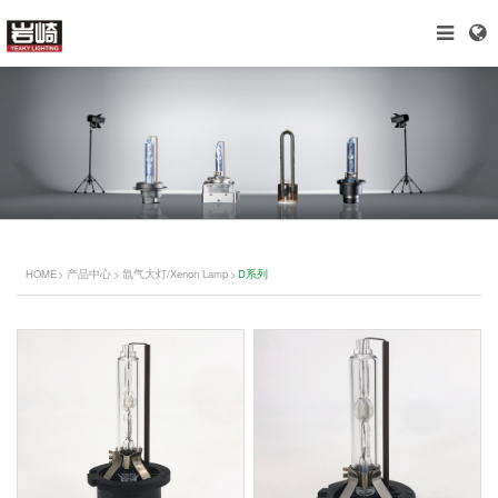
HOME
>
产品中心
>
氙气大灯/Xenon Lamp
>
D系列